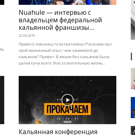
я
Nuahule — интервью с
владельцем федеральной
кальянной франшизы...
22.06.2019
Привет). Наконец-то встретились! Расскажи про
ль
свой жизненный опыт, чем занимался до
кальянов? Привет. В жизни без кальянов была
целая куча всего. Всю сознательную жизнь...
Кальянная конференция