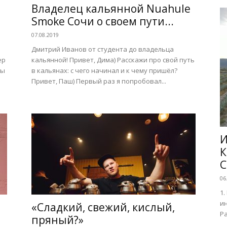
Владелец кальянной Nuahule
Smoke Сочи о своем пути...
07.08.2019
Дмитрий Иванов от студента до владельца
ер
кальянной! Привет, Дима) Расскажи про свой путь
ты
в кальянах: с чего начинал и к чему пришёл?
Привет, Паш) Первый раз я попробовал...
И
К
C
06
1.
ин
«Сладкий, свежий, кислый,
Ра
пряный?»