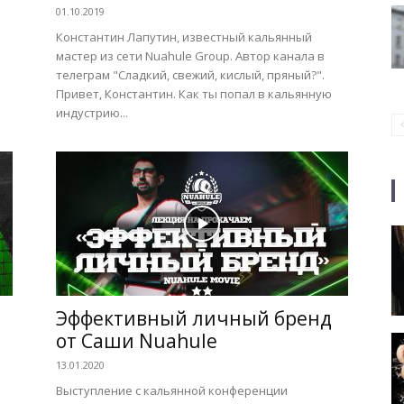
01.10.2019
Константин Лапутин, известный кальянный
мастер из сети Nuahule Group. Автор канала в
телеграм "Сладкий, свежий, кислый, пряный?".
Привет, Константин. Как ты попал в кальянную
индустрию...
Эффективный личный бренд
от Саши Nuahule
13.01.2020
Выступление с кальянной конференции