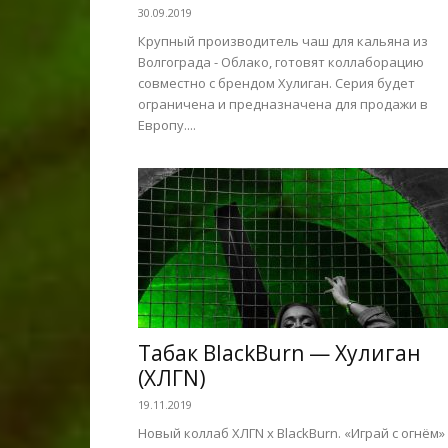
30.09.2019
Крупный производитель чаш для кальяна из
Волгограда - Облако, готовят коллаборацию
совместно с брендом Хулиган. Серия будет
ограничена и предназначена для продажи в
Европу....
Табак BlackBurn — Хулиган
(ХЛГN)
19.11.2019
Новый коллаб ХЛГN x BlackBurn. «Играй с огнём»