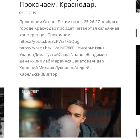
Прокачаем. Краснодар.
05.11.2019
Прокачаем Осень. Летим на юг. 25-26-27 ноября в
городе Краснодар пройдет четвертая кальянная
конференция Прокачаем.
https://youtu.be/3zPWz1xSQug
https://youtu.be/HValnIF788E Спикеры: Илья
УлановДима ГустойСаша NuahuleВладимир
Денежкин/Глеб МарачАся ЗакатоваАйдар
Хороший Михаил ЛукьяновАндрей
КарельскийВиктор...