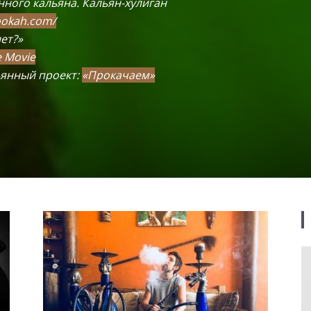
ного кальяна. Кальян-хулиган
ookah.com/
ет?»
 Movie
янный проект:
«Прокачаем»