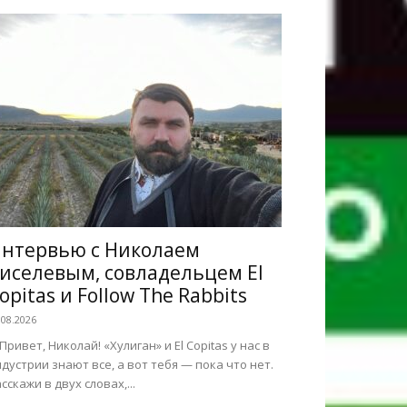
нтервью с Николаем
иселевым, совладельцем El
opitas и Follow The Rabbits
.08.2026
 Привет, Николай! «Хулиган» и El Copitas у нас в
дустрии знают все, а вот тебя — пока что нет.
сскажи в двух словах,...