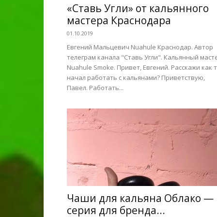
«Ставь Угли» от кальянного
мастера Краснодара
01.10.2019
Евгений Мальцевич Nuahule Краснодар. Автор
телеграм канала "Ставь Угли". Кальянный маст
Nuahule Smoke. Привет, Евгений. Расскажи как 
начал работать с кальянами? Приветствую,
Павел. Работать...
Чаши для кальяна Облако —
серия для бренда...