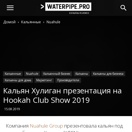
Домой
Кальянные
Nuahule
Кальянные
Nuahule
Кальянный бизнес
Кальяны
Кальяны для бизнеса
Кальяны для дома
Маркетинг
Производители
Кальян Хулиган презентация на
Hookah Club Show 2019
15.08.2019
Компания
Nuahule Group
презентовала кальян под