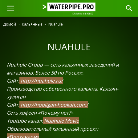
Домой
Кальянные
Nuahule
NUAHULE
Nuahule Group — сеть кальянных заведений и
магазинов. Более 50 по России.
Сайт:
http://nuahule.ru/
Производство собственного кальяна. Кальян-
хулиган
Сайт:
http://hooligan-hookah.com/
Cеть кофеен «Почему нет?»
Youtube канал:
Nuahule Movie
Образовательный кальянный проект:
«Прокачаем»