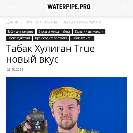
Домой
Табак для кальяна
Вкусы и миксы табака
Табак для кальяна
Вкусы и миксы табака
Кальянные новости
Производители
Производители табака
Табак Хулиган
Табак Хулиган True
новый вкус
28.10.2021