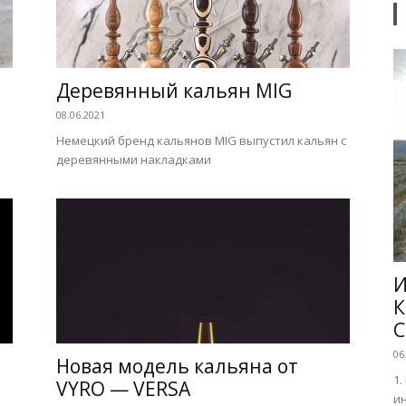
Деревянный кальян MIG
08.06.2021
ь
Немецкий бренд кальянов MIG выпустил кальян с
деревянными накладками
И
К
C
06
Новая модель кальяна от
1.
VYRO — VERSA
ин