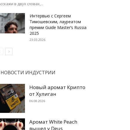
сскажи в двух словах,...
Интервью с Сергеем
Тимошевским, лауреатом
премии Guide Master’s Russia
2025
23.03.2026
НОВОСТИ ИНДУСТРИИ
Новый аромат Крипто
от Хулиган
06.08.2026
Аромат White Peach
вышел у Deus