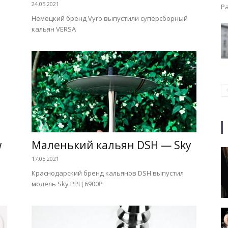
24.05.2021
Ра
Немецкий бренд Vyro выпустили суперсборный
кальян VERSA
w
Маленький кальян DSH — Sky
17.05.2021
Краснодарский бренд кальянов DSH выпустил
модель Sky РРЦ 6900₽