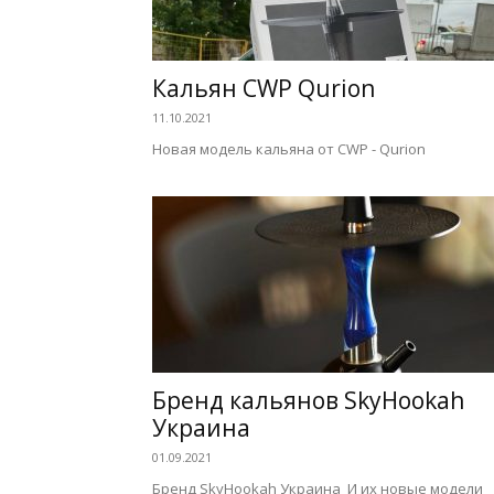
Кальян CWP Qurion
11.10.2021
Новая модель кальяна от CWP - Qurion
Бренд кальянов SkyHookah
Украина
01.09.2021
Бренд SkyHookah Украина И их новые модели