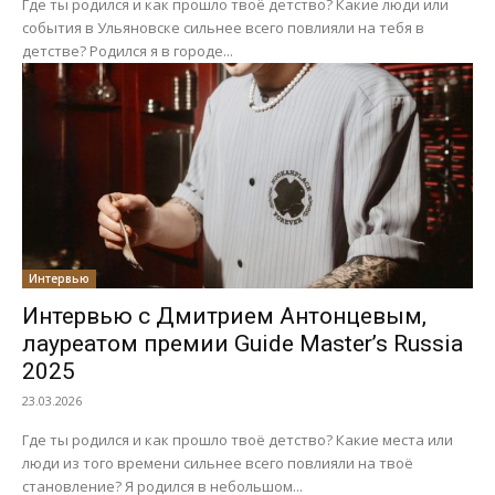
Где ты родился и как прошло твоё детство? Какие люди или
события в Ульяновске сильнее всего повлияли на тебя в
детстве? Родился я в городе...
Интервью
Интервью с Дмитрием Антонцевым,
лауреатом премии Guide Master’s Russia
2025
23.03.2026
Где ты родился и как прошло твоё детство? Какие места или
люди из того времени сильнее всего повлияли на твоё
становление? Я родился в небольшом...