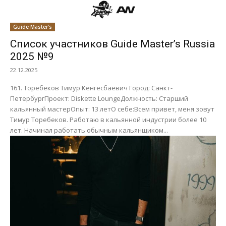
Guide Master's
Список участников Guide Master’s Russia
2025 №9
22.12.2025
161. Торебеков Тимур Кенгесбаевич Город: Санкт-
ПетербургПроект: Diskette LoungeДолжность: Старший
кальянный мастерОпыт: 13 летО себе:Всем привет, меня зовут
Тимур Торебеков. Работаю в кальянной индустрии более 10
лет. Начинал работать обычным кальянщиком...