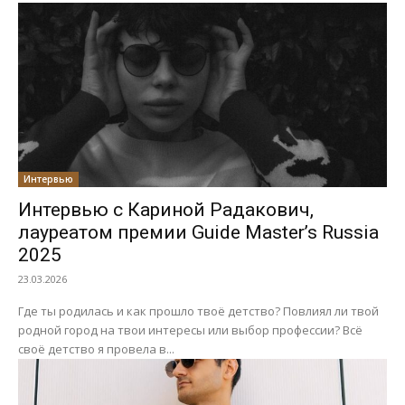
Интервью
Интервью с Кариной Радакович,
лауреатом премии Guide Master’s Russia
2025
23.03.2026
Где ты родилась и как прошло твоё детство? Повлиял ли твой
родной город на твои интересы или выбор профессии? Всё
своё детство я провела в...