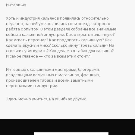
Интервью
Хоть и индустрия кальянов появилась относительно
недавно, на ней уже появились свои звезды и просто
ребята с опытом. В этом разделе собраны все значимые
кейсы в кальянной индустрии. Как открыть кальянную?
Как искать персонал? Как продвигать кальянную? Как
сделать вкусный микс? Сколько минут греть кальян? На
скольких угля курить? Как делается табак для кальяна?
И самое главное — кто за всем этим стоит?
Интервью с кальянными мастерами, блогерами,
владельцами кальянных и магазинов, франшиз,
производителей табака и всеми заметными
персонажами в индустрии.
Здесь можно учиться, на ошибках других.