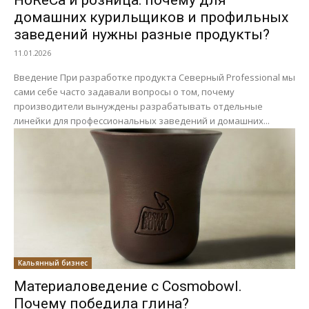
HoReCa и розница: почему для
домашних курильщиков и профильных
заведений нужны разные продукты?
11.01.2026
Введение При разработке продукта Северный Professional мы
сами себе часто задавали вопросы о том, почему
производители вынуждены разрабатывать отдельные
линейки для профессиональных заведений и домашних...
Кальянный бизнес
Материаловедение с Cosmobowl.
Почему победила глина?