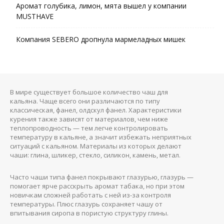
Аромат голубика, лимон, мята вышел у компании
MUSTHAVE
Компания SEBERO дропнула мармеладных мишек
В мире существует большое количество чаш для
кальяна. Чаще всего они различаются по типу
классическая, фанел, олдскул фанел. Характеристики
курения также зависят от материалов, чем ниже
теплопроводность — тем легче контролировать
температуру в кальяне, а значит избежать неприятных
ситуаций с кальяном. Материалы из которых делают
чаши: глина, шликер, стекло, силикон, камень, метал.
Часто чаши типа фанел покрывают глазурью, глазурь —
помогает ярче расскрыть аромат табака, но при этом
новичкам сложней работать с ней из-за контроля
температуры. Плюс глазурь сохраняет чашу от
впитывания сиропа в пористую структуру глины.