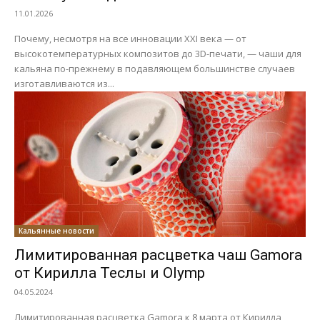
11.01.2026
Почему, несмотря на все инновации XXI века — от
высокотемпературных композитов до 3D-печати, — чаши для
кальяна по-прежнему в подавляющем большинстве случаев
изготавливаются из...
Кальянные новости
Лимитированная расцветка чаш Gamora
от Кирилла Теслы и Olymp
04.05.2024
Лимитированная расцветка Gamora к 8 марта от Кирилла