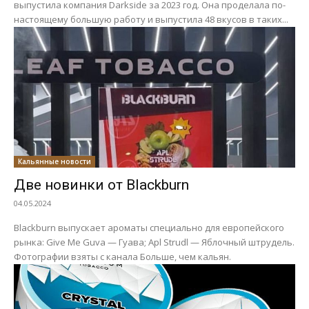
выпустила компания Darkside за 2023 год. Она проделала по-
настоящему большую работу и выпустила 48 вкусов в таких...
Кальянные новости
Две новинки от Blackburn
04.05.2024
Blackburn выпускает ароматы специально для европейского
рынка: Give Me Guva — Гуава; Apl Strudl — Яблочный штрудель.
Фотографии взяты с канала Больше, чем кальян.