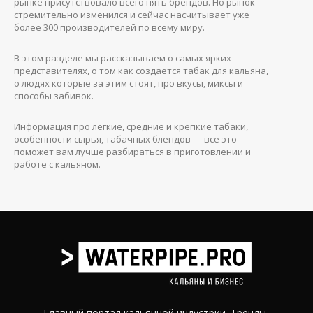
рынке присутствовало всего пять брендов. Но рынок
стремительно изменился и сейчас насчитывает уже
более 300 производителей по всему миру.
В этом разделе мы рассказываем о самых ярких
представителях, о том как создается табак для кальяна,
о людях которые за этим стоят, про вкусы, миксы и
способы забивок.
Информация про легкие, средние и крепкие табаки,
особенности сырья, табачных блендов — все это
поможет вам лучше разбираться в приготовлении и
работе с кальяном.
Главный портал кальянной индустрии. Тренды,