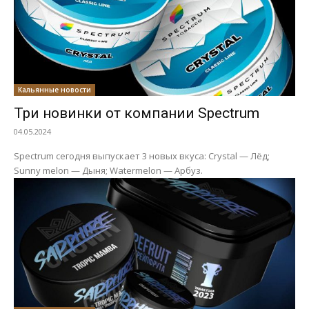
Кальянные новости
Три новинки от компании Spectrum
04.05.2024
Spectrum сегодня выпускает 3 новых вкуса: Crystal — Лёд;
Sunny melon — Дыня; Watermelon — Арбуз.