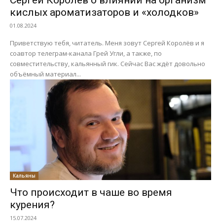
Сергей Королёв о влиянии на организм
кислых ароматизаторов и «холодков»
01.08.2024
Приветствую тебя, читатель. Меня зовут Сергей Королёв и я
соавтор телеграм-канала Грей Угли, а также, по
совместительству, кальянный гик. Сейчас Вас ждёт довольно
объёмный материал...
Кальяны
Что происходит в чаше во время
курения?
15.07.2024