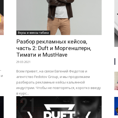
Вкусы и миксы табака
Разбор рекламных кейсов,
часть 2: Duft и Моргенштерн,
Тимати и MustHave
29.03.2021
Всем привет, на связи Евгений Федотов и
 и
агентство Fedotov Group, и мы продолжаем
разбирать рекламные кейсы кальянной
индустрии. Чтобы не повторяться, коротко введу
в курс...