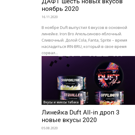
ДАФТ шесть новых вкусов
ноябрь 2020
16.11.2020
В ноябре Duft выпустил 6 вкусов в основной
линейке. Iron Bro Апельсиново-яблочный.
Сливочный. Долой Cola, Fanta, Sprite – время
насладиться IRN-BRU, который в свое время
сорвал...
Вкусы и миксы табака
Линейка Duft All-in дроп 3
новые вкусы 2020
05.08.2020