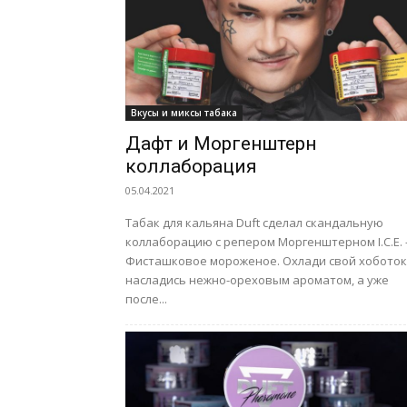
Вкусы и миксы табака
Дафт и Моргенштерн
коллаборация
05.04.2021
Табак для кальяна Duft сделал скандальную
коллаборацию с репером Моргенштерном I.C.E. –
Фисташковое мороженое. Охлади свой хоботок
насладись нежно-ореховым ароматом, а уже
после...