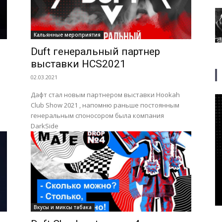
Кальянные мероприятия
Duft генеральный партнер
выставки HCS2021
02.03.2021
Дафт стал новым партнером выставки Hookah
Club Show 2021 , напомню раньше постоянным
генеральным споносором была компания
DarkSide
Вкусы и миксы табака