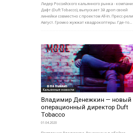
Лидер Российского кальянного рынка - компани
Дафт (Duft Tobacco), выпускает 3й дроп своей
линейки совместно с проектом All-In. Пресс-релиз:
Август. Громко жужжат квадрокоптеры. Где-то...
Кальянные новости
Владимир Денежкин — новый
операционный директор Duft
Tobacco
01.04.2020