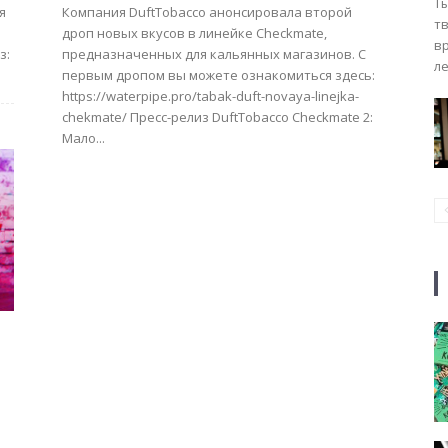
Ты
я
Компания DuftTobacco анонсировала второй
тв
дроп новых вкусов в линейке Checkmate,
вр
предназначенных для кальянных магазинов. C
ле
первым дропом вы можете ознакомиться здесь:
https://waterpipe.pro/tabak-duft-novaya-linejka-
chekmate/ Преcc-релиз DuftTobacco Checkmate 2:
Мало...