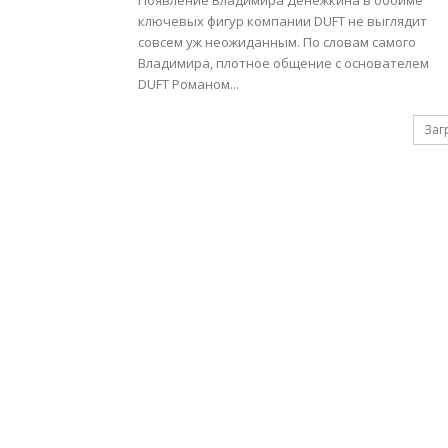
Появление Владимира Денежкина в обойме
ключевых фигур компании DUFT не выглядит
совсем уж неожиданным. По словам самого
Владимира, плотное общение с основателем
DUFT Романом...
Заг