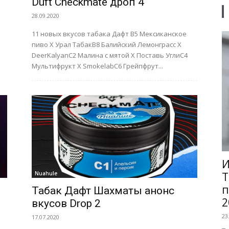
Duft Checkmate дроп 4
28.09.2020
11 новых вкусов табака Дафт B5 Мексиканское
пиво Х Урал ТабакB8 Балийский Лемонграсс Х
DeerKalyanС2 Малина с мятой Х Поставь УглиC4
Мультифрукт Х SmokelabC6 Грейпфрут...
И
Nuahule
Т
п
Табак Дафт Шахматы анонс
2
вкусов Drop 2
23
17.07.2020