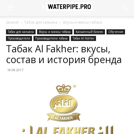
Домой
Табак для кальяна
Вкусы и миксы табака
Табак для кальяна
Вкусы и миксы табака
Кальянный бизнес
Обучение
Производители
Производители табака
Табак Al Fakher
Табак Al Fakher: вкусы,
состав и история бренда
18.08.2017