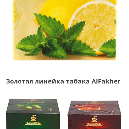
Золотая линейка табака AlFakher