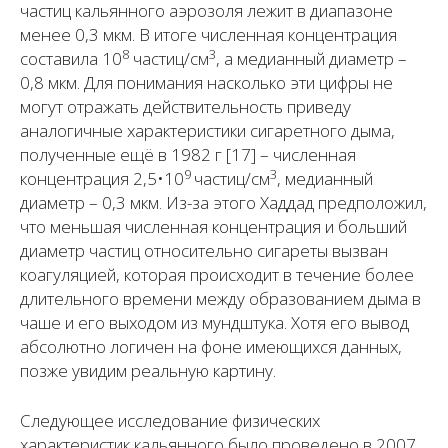
частиц кальянного аэрозоля лежит в диапазоне
менее 0,3 мкм. В итоге численная концентрация
8
3
составила 10
частиц/см
, а медианный диаметр –
0,8 мкм. Для понимания насколько эти цифры не
могут отражать действительность приведу
аналогичные характеристики сигаретного дыма,
полученные ещё в 1982 г [17] – численная
9
3
концентрация 2,5•10
частиц/см
, медианный
диаметр – 0,3 мкм. Из-за этого Хаддад предположил,
что меньшая численная концентрация и больший
диаметр частиц относительно сигареты вызван
коагуляцией, которая происходит в течение более
длительного времени между образованием дыма в
чаше и его выходом из мундштука. Хотя его вывод
абсолютно логичен на фоне имеющихся данных,
позже увидим реальную картину.
Следующее исследование физических
характеристик кальянного было проведено в 2007