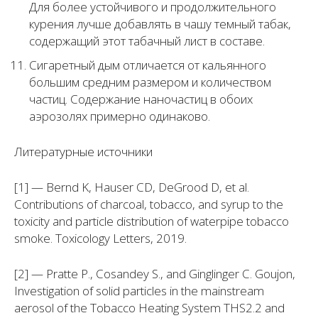
Для более устойчивого и продолжительного
курения лучше добавлять в чашу темный табак,
содержащий этот табачный лист в составе.
Сигаретный дым отличается от кальянного
большим средним размером и количеством
частиц. Содержание наночастиц в обоих
аэрозолях примерно одинаково.
Литературные источники
[1] — Bernd K, Hauser CD, DeGrood D, et al.
Contributions of charcoal, tobacco, and syrup to the
toxicity and particle distribution of waterpipe tobacco
smoke. Toxicology Letters, 2019.
[2] — Pratte P., Cosandey S., and Ginglinger C. Goujon,
Investigation of solid particles in the mainstream
aerosol of the Tobacco Heating System THS2.2 and