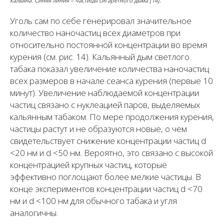
кальяна. Синяя линия – частицы сигаретного дыма [14].
Уголь сам по себе генерировал значительное
количество наночастиц всех диаметров при
относительно постоянной концентрации во время
курения (см. рис. 14). Кальянный дым светлого
табака показал увеличение количества наночастиц
всех размеров в начале сеанса курения (первые 10
минут). Увеличение наблюдаемой концентрации
частиц связано с нуклеацией паров, выделяемых
кальянным табаком. По мере продолжения курения,
частицы растут и не образуются новые, о чем
свидетельствует снижение концентрации частиц d
<20 нм и d <50 нм. Вероятно, это связано с высокой
концентрацией крупных частиц, которые
эффективно поглощают более мелкие частицы. В
конце экспериментов концентрации частиц d <70
нм и d <100 нм для обычного табака и угля
аналогичны.