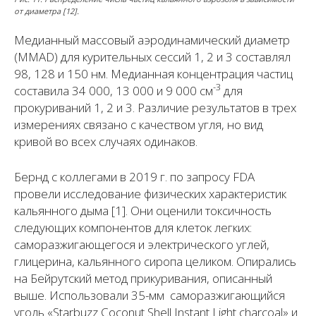
от диаметра [12].
Медианный массовый аэродинамический диаметр
(MMAD) для курительных сессий 1, 2 и 3 составлял
98, 128 и 150 нм. Медианная концентрация частиц
-3
составила 34 000, 13 000 и 9 000 см
для
прокуриваний 1, 2 и 3. Различие результатов в трех
измерениях связано с качеством угля, но вид
кривой во всех случаях одинаков.
Бернд с коллегами в 2019 г. по запросу FDA
провели исследование физических характеристик
кальянного дыма [1]. Они оценили токсичность
следующих компонентов для клеток легких:
саморазжигающегося и электрического углей,
глицерина, кальянного сиропа целиком. Опирались
на Бейрутский метод прикуривания, описанный
выше. Использовали 35-мм саморазжигающийся
уголь «Starbuzz Coconut Shell Instant Light charcoal» и