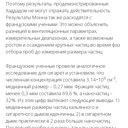
Поэтому результаты, продемонстрированные
Хаддадом не могут отражать действительность.
Результаты Монна так же расходятся с
французскими учеными. Это можно объяснить
разницей в вентиляционных параметрах,
измерительных диапазонах, а также возможным
ростом и осаждением крупных частиц во время фаз
отбора проб до измерения размера частиц.
Французские ученные провели аналогичное
исследование для сигарет и установили, что
6
-3
численная концентрация составила 3,14•10
см
,
медианный размер – 0,27 мкм. Фракция частиц
менее 0,3 мкм составила 69,6 %, а наночастиц –
32%. Из этих цифр вытекают следующие выводы: 1)
медианные размеры частиц кальянного и
сигаретного дымов идентичны; 2) в сигаретном
дыме практически в 2 раза больше наночастиц.
Последний особенно важен, так как наночастицы