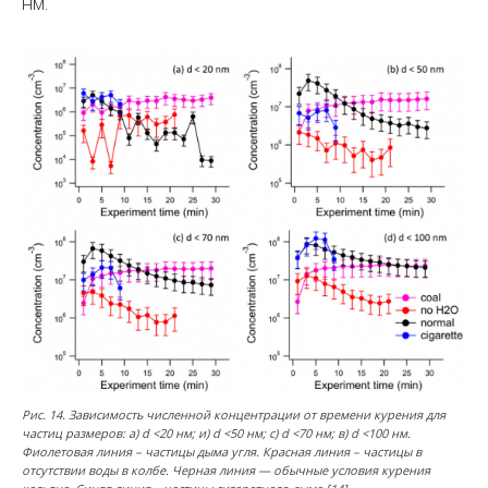
нм.
Рис. 14. Зависимость численной концентрации от времени курения для
частиц размеров: a) d <20 нм; и) d <50 нм; с) d <70 нм; в) d <100 нм.
Фиолетовая линия – частицы дыма угля. Красная линия – частицы в
отсутствии воды в колбе. Черная линия — обычные условия курения