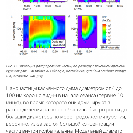
Рис. 13. Эволюция распределения частиц по размеру с течением времени
курения для: a) табака Al Fakher; b) бестабачка; c) табака Starbuzz Vintage
и d) сигареты 3R4F [14].
Наночастицы кальянного дыма диаметром от 4 до
100 нм хорошо видны в начале сеанса (первые 10
минут), во время которого они доминируют в
распределении размеров. Частицы быстро росли до
больших диаметров по мере продолжения курения,
вероятно, из-за застоя большой концентрации
частиц внутри колбы кальяна. Модальный диаметр