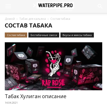
Домой
Табак для кальяна
Cостав табака
CОСТАВ ТАБАКА
Cостав табака
Бестабачные смеси
Вкусы и миксы табака
Табак Хулиган описание
14.04.2021