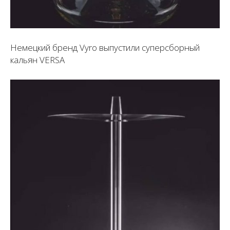
Немецкий бренд Vyro выпустили суперсборный
кальян VERSA