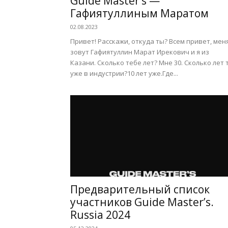
Guide Master’s —
Гафиятуллиным Маратом
02.08.2023
Привет! Расскажи, откуда ты? Всем привет, мен
зовут Гафиятуллин Марат Ирекович и я из
Казани. Сколько тебе лет? Мне 30. Сколько лет 
уже в индустрии?10 лет уже.Где...
Предварительный список
участников Guide Master’s.
Russia 2024