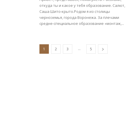
откуда ты и какое у тебя образование. Салют,
Саша Шито-крыто.Родом я из столицы
черноземья, города Воронежа. За плечами
средне-специальное образование «монтаж,...
...
1
2
3
5