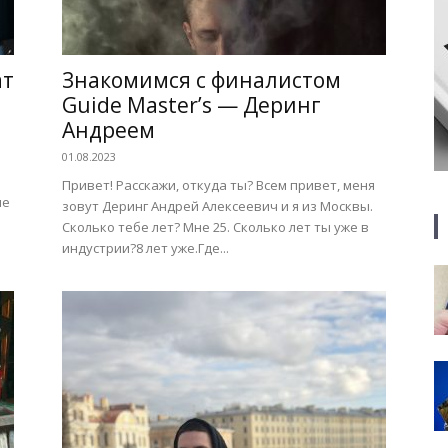
ат
Знакомимся с финалистом
Guide Master’s — Деринг
Андреем
01.08.2023
Привет! Расскажи, откуда ты? Всем привет, меня
ие
зовут Деринг Андрей Алексеевич и я из Москвы.
Сколько тебе лет? Мне 25. Сколько лет ты уже в
индустрии?8 лет уже.Где...