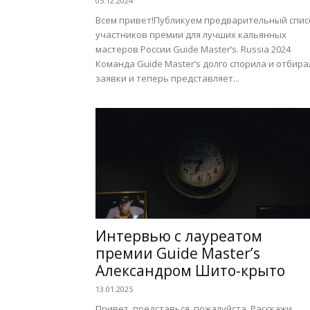
05.12.2024
Всем привет!Публикуем предварительный спис
участников премии для лучших кальянных
мастеров России Guide Master’s. Russia 2024
Команда Guide Master’s долго спорила и отбира
заявки и теперь представляет...
Интервью с лауреатом
премии Guide Master’s
Александром Шито-крыто
13.01.2025
Привет, представься, пожалуйста. Расскажи,