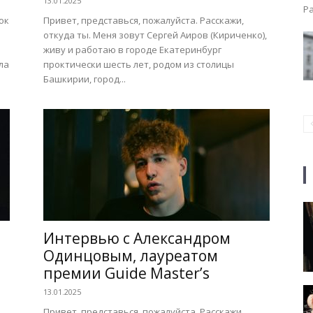
13.01.2025
Ра
ок
Привет, представься, пожалуйста. Расскажи,
откуда ты. Меня зовут Сергей Аиров (Кириченко),
живу и работаю в городе Екатеринбург
ла
проктически шесть лет, родом из столицы
Башкирии, город...
Интервью с Александром
Одинцовым, лауреатом
премии Guide Master’s
13.01.2025
Привет, представься, пожалуйста. Расскажи,