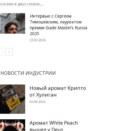
сскажи в двух словах,...
Интервью с Сергеем
Тимошевским, лауреатом
премии Guide Master’s Russia
2025
23.03.2026
НОВОСТИ ИНДУСТРИИ
Новый аромат Крипто
от Хулиган
06.08.2026
Аромат White Peach
вышел у Deus