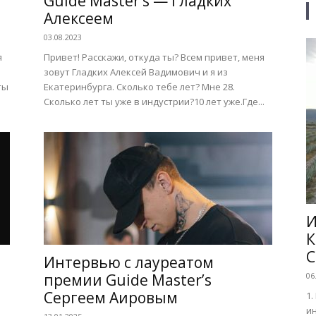
Guide Master’s — Гладких
Алексеем
03.08.2023
я
Привет! Расскажи, откуда ты? Всем привет, меня
зовут Гладких Алексей Вадимович и я из
ты
Екатеринбурга. Сколько тебе лет? Мне 28.
Сколько лет ты уже в индустрии?10 лет уже.Где...
И
К
C
Интервью с лауреатом
премии Guide Master’s
06
Сергеем Аировым
1.
ин