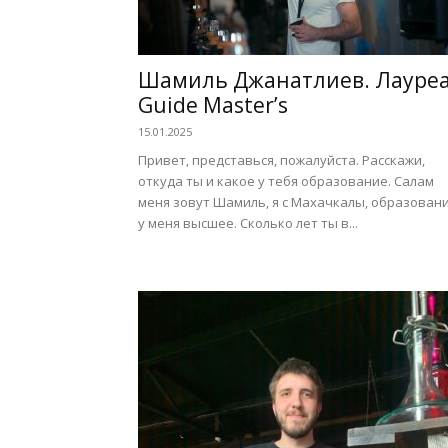
Шамиль Джанатлиев. Лауре
Guide Master’s
15.01.2025
Привет, представься, пожалуйста. Расскажи,
откуда ты и какое у тебя образование. Салам
меня зовут Шамиль, я с Махачкалы, образован
у меня высшее. Сколько лет ты в...