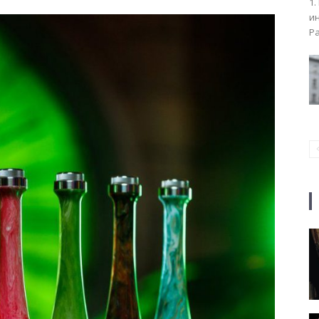
1.
ин
Ра