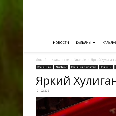
НОВОСТИ
КАЛЬЯНЫ
КАЛЬЯН
Домой
Кальянные
Nuahule
Яркий Хулиган 
Кальянные
Nuahule
Кальянные новости
Кальяны
Яркий Хулига
01.02.2021