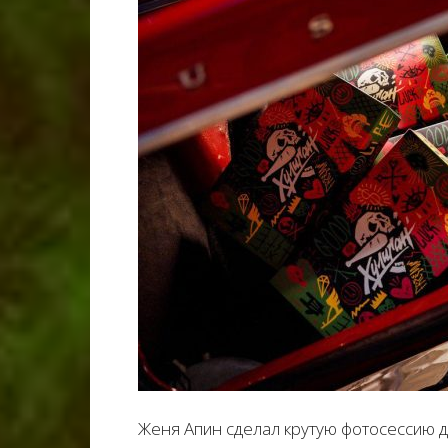
Женя Апин сделал крутую фотосессию д