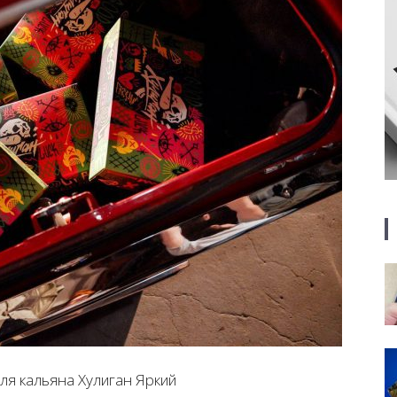
ля кальяна Хулиган Яркий