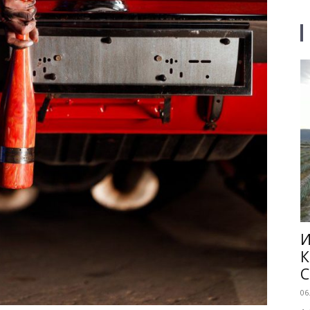
И
К
C
06