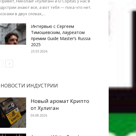
 Привет, Николай! «Хулиган» и El Copitas у нас в
дустрии знают все, а вот тебя — пока что нет.
сскажи в двух словах,...
Интервью с Сергеем
Тимошевским, лауреатом
премии Guide Master’s Russia
2025
23.03.2026
НОВОСТИ ИНДУСТРИИ
Новый аромат Крипто
от Хулиган
06.08.2026