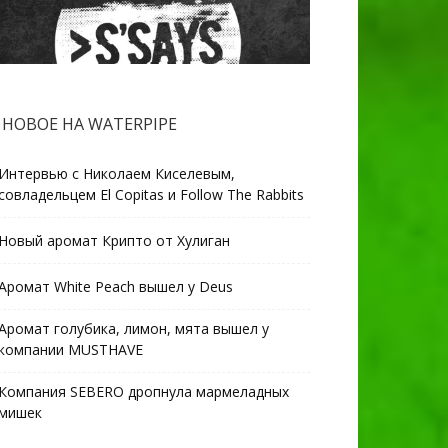
НОВОЕ НА WATERPIPE
Интервью с Николаем Киселевым,
совладельцем El Copitas и Follow The Rabbits
Новый аромат Крипто от Хулиган
Аромат White Peach вышел у Deus
Аромат голубика, лимон, мята вышел у
компании MUSTHAVE
Компания SEBERO дропнула мармеладных
мишек