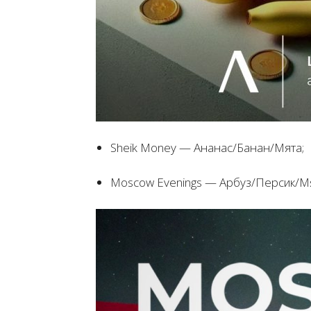
Sheik Money — Ананас/Банан/Мята;
Moscow Evenings — Арбуз/Персик/Мя