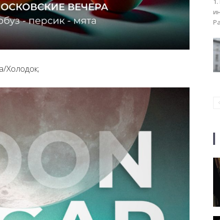
1.
ин
Ра
а/Холодок;