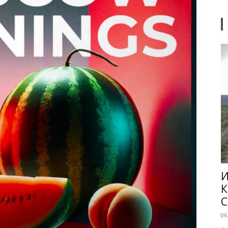
И
К
C
06