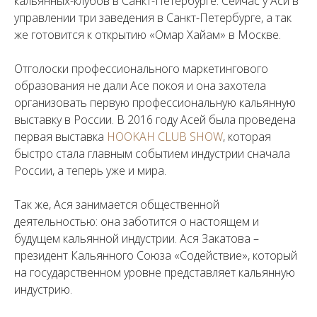
кальянных-клубов в Санкт-Петербурге. Сейчас у Аси в
управлении три заведения в Санкт-Петербурге, а так
же готовится к открытию «Омар Хайам» в Москве.
⠀
Отголоски профессионального маркетингового
образования не дали Асе покоя и она захотела
организовать первую профессиональную кальянную
выставку в России. В 2016 году Асей была проведена
первая выставка
HOOKAH CLUB SHOW
, которая
быстро стала главным событием индустрии сначала
России, а теперь уже и мира.
⠀
Так же, Ася занимается общественной
деятельностью: она заботится о настоящем и
будущем кальянной индустрии. Ася Закатова –
президент Кальянного Союза «Содействие», который
на государственном уровне представляет кальянную
индустрию.
⠀