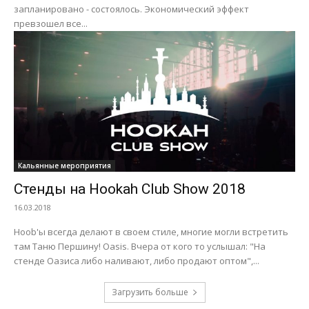
запланировано - состоялось. Экономический эффект
превзошел все...
Кальянные мероприятия
Стенды на Hookah Club Show 2018
16.03.2018
Hoob'ы всегда делают в своем стиле, многие могли встретить
там Таню Першину! Oasis. Вчера от кого то услышал: "На
стенде Оазиса либо наливают, либо продают оптом",...
Загрузить больше