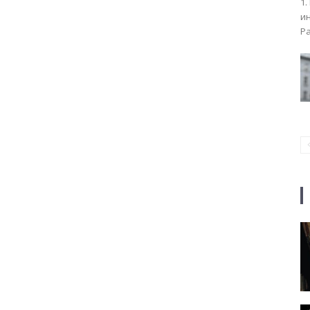
1.
ин
Ра