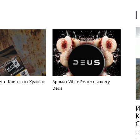
мат Крипто от Хулиган
Аромат White Peach вышел у
Deus
И
К
C
06