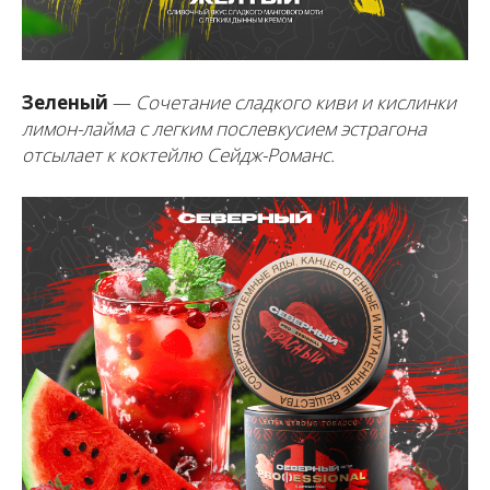
Зеленый
—
Сочетание сладкого киви и кислинки
лимон-лайма с легким послевкусием эстрагона
отсылает к коктейлю Сейдж-Романс.