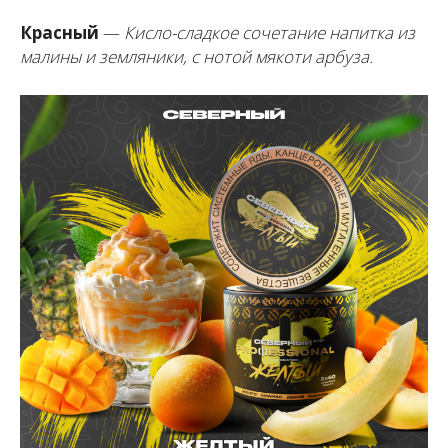
Красный
—
Кисло-сладкое сочетание напитка из
малины и земляники, с нотой мякоти арбуза.