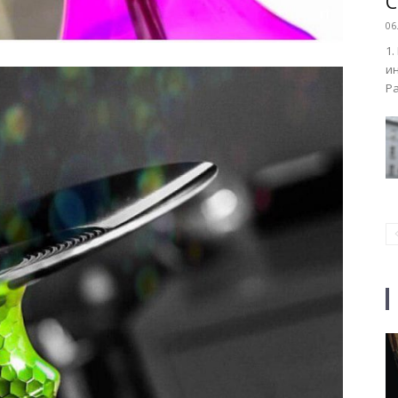
C
06
1.
ин
Ра