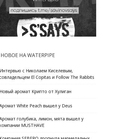
НОВОЕ НА WATERPIPE
Интервью с Николаем Киселевым,
совладельцем El Copitas и Follow The Rabbits
Новый аромат Крипто от Хулиган
Аромат White Peach вышел у Deus
Аромат голубика, лимон, мята вышел у
компании MUSTHAVE
Компания SEBERO дропнула мармеладных