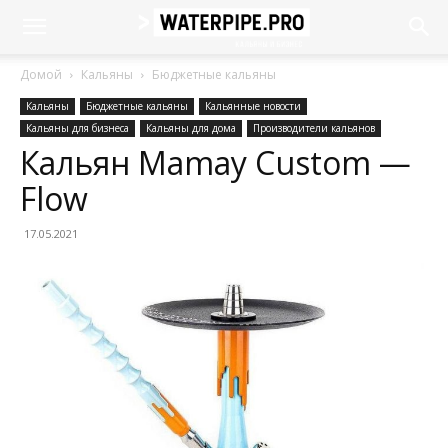
Домой
Кальяны
Бюджетные кальяны
Кальяны
Бюджетные кальяны
Кальянные новости
Кальяны для бизнеса
Кальяны для дома
Производители кальянов
Кальян Mamay Custom —
Flow
17.05.2021