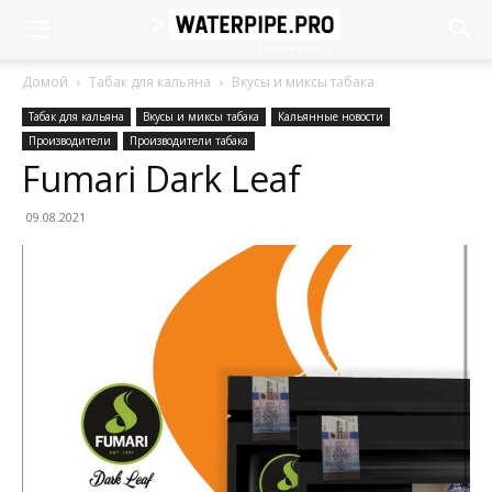
Домой
Табак для кальяна
Вкусы и миксы табака
Табак для кальяна
Вкусы и миксы табака
Кальянные новости
Производители
Производители табака
Fumari Dark Leaf
09.08.2021