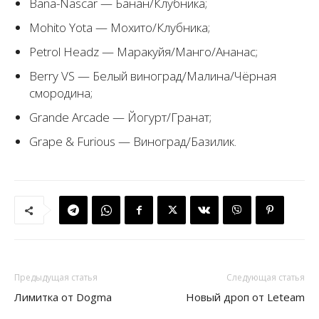
Bana-Nascar — Банан/Клубника;
Mohito Yota — Мохито/Клубника;
Petrol Headz — Маракуйя/Манго/Ананас;
Berry VS — Белый виноград/Малина/Чёрная
смородина;
Grande Arcade — Йогурт/Гранат;
Grape & Furious — Виноград/Базилик.
Предыдущая статья
Следующая статья
Лимитка от Dogma
Новый дроп от Leteam