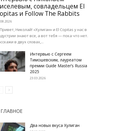
иселевым, совладельцем El
opitas и Follow The Rabbits
.08.2026
 Привет, Николай! «Хулиган» и El Copitas у нас в
дустрии знают все, а вот тебя — пока что нет.
сскажи в двух словах,...
Интервью с Сергеем
Тимошевским, лауреатом
премии Guide Master’s Russia
2025
23.03.2026
ГЛАВНОЕ
Два новых вкуса Хулиган