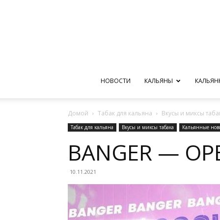
НОВОСТИ
КАЛЬЯНЫ
КАЛЬЯН
Домой
Табак для кальяна
Вкусы и миксы таба
Табак для кальяна
Вкусы и миксы табака
Кальянные нов
BANGER — ОР
10.11.2021