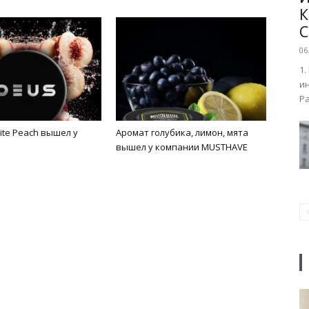
К
C
06
1.
ин
Ра
te Peach вышел у
Аромат голубика, лимон, мята
вышел у компании MUSTHAVE